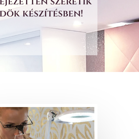
ejezetten szeretik
dök készítésben!