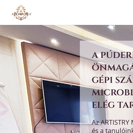
a púder
önmagáb
gépi sz
microb
elég ta
Az ARTISTRY 
és a tanulóin