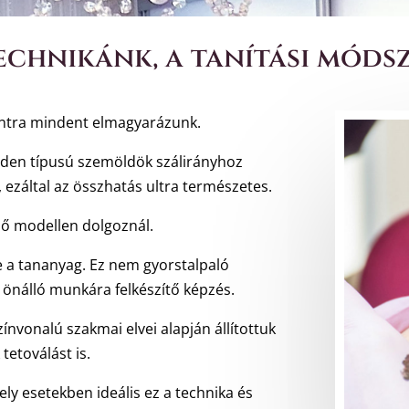
echnikánk, a tanítási módsz
pontra mindent elmagyarázunk.
inden típusú szemöldök szálirányhoz
 ezáltal az összhatás ultra természetes.
élő modellen dolgoznál.
e a tananyag. Ez nem gyorstalpaló
 önálló munkára felkészítő képzés.
vonalú szakmai elvei alapján állítottuk
tetoválást is.
ely esetekben ideális ez a technika és