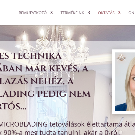
BEMUTATKOZÓ
TERMÉKEINK
OKTATÁS
ON
es technika
an már kevés, a
álazás nehéz, a
lading pedig nem
rtós…
MICROBLADING tetoválások élettartama átl
k 90%-a meg tudta tanulni, akár a 0-ról!