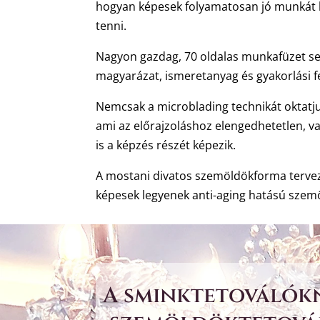
hogyan képesek folyamatosan jó munkát k
tenni.
Nagyon gazdag, 70 oldalas munkafüzet seg
magyarázat, ismeretanyag és gyakorlási f
Nemcsak a microblading technikát oktatju
ami az előrajzoláshoz elengedhetetlen, v
is a képzés részét képezik.
A mostani divatos szemöldökforma tervezés
képesek legyenek anti-aging hatású szemö
A sminktetoválókn