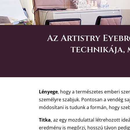
Az Artistry Eyeb
technikája, 
Lényege
, hogy a természetes emberi szem
személyre szabjuk. Pontosan a vendég saját
módosítani is tudunk a formán, hogy szeb
Titka
, az egy mozdulattal létrehozott ideá
eredmény is megőrzi, hosszú távon pedig