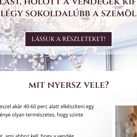
st, holott a vendégek kif
. légy sokoldalúbb a szemöl
LÁSSUK A RÉSZLETEKET!
mit nyersz vele?
leszel akár 40-60 perc alatt elkészíteni egy
nye olyan természetes, hogy szinte
, ami ahhoz kell, hogy a vendég