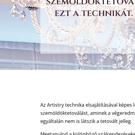
szemöldöktetoválá
ezt a technikát
Az Artistry technika elsajátításával képes 
szemöldöktetoválást, aminek a végeredmé
egyáltalán nem is látszik a tetovált jelleg.
Megtanulod a különböző szálrendezéseket