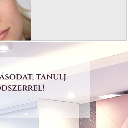
ásodat, tanulj
ódszerrel!