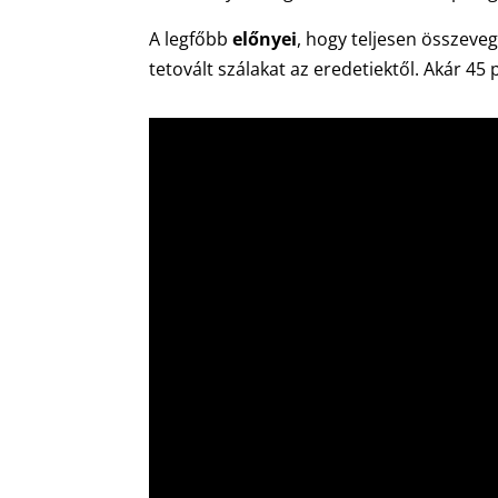
A legfőbb
előnyei
, hogy teljesen összeve
tetovált szálakat az eredetiektől. Akár 45 