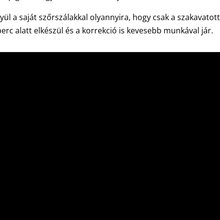
gyül a saját szőrszálakkal olyannyira, hogy csak a szakavat
perc alatt elkészül és a korrekció is kevesebb munkával jár.