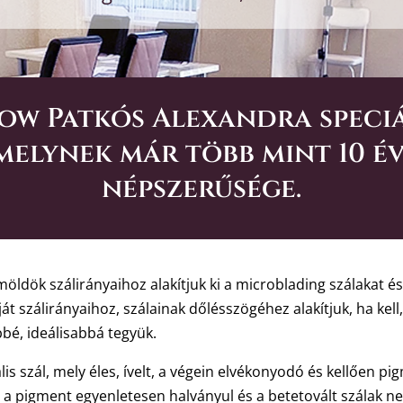
row Patkós Alexandra speci
melynek már több mint 10 é
népszerűsége.
öldök szálirányaihoz alakítjuk ki a microblading szálakat 
 szálirányaihoz, szálainak dőlésszögéhez alakítjuk, ha kell,
bé, ideálisabbá tegyük.
lis szál, mely éles, ívelt, a végein elvékonyodó és kellően pi
 a pigment egyenletesen halványul és a betetovált szálak 