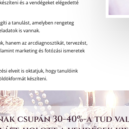
észíteni és a vendégeket elégedetté
íti a tanulást, amelyben rengeteg
eladatok is vannak.
k, hanem az arcdiagnosztikát, tervezést,
alamint marketing és fotózási ismeretek
i elveit is oktatjuk, hogy tanulóink
ldökformát készíteni.
ak csupán 30-40%-a tud va