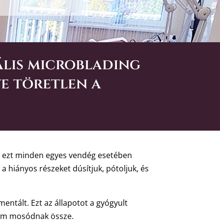
ális microblading
ve töretlen a
és ezt minden egyes vendég esetében
 a hiányos részeket dúsítjuk, pótoljuk, és
gmentált. Ezt az állapotot a gyógyult
nem mosódnak össze.