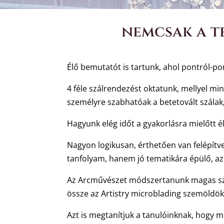
nemcsak a t
Élő bemutatót is tartunk, ahol pontról-
4 féle szálrendezést oktatunk, mellyel m
személyre szabhatóak a betetovált szálak,
Hagyunk elég időt a gyakorlásra mielőtt 
Nagyon logikusan, érthetően van felépítv
tanfolyam, hanem jó tematikára épülő, az
Az Arcművészet módszertanunk magas szín
össze az Artistry microblading szemöldök 
Azt is megtanítjuk a tanulóinknak, hogy m