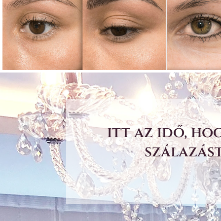
itt az idő, h
szálazást