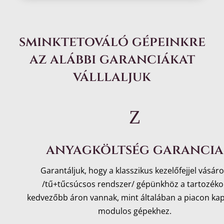
sminktetováló gépeinkre
az alábbi garanciákat
válllaljuk
Z
anyagköltség garancia
Garantáljuk, hogy a klasszikus kezelőfejjel vásáro
/tű+tűcsúcsos rendszer/ gépünkhöz a tartozéko
kedvezőbb áron vannak, mint általában a piacon ka
modulos gépekhez.