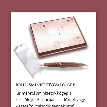
brill sminktetováló gép
Kis méretű sminktetoválógép 1
kezelőfejjel. Elősorban kezdőknek vagy
kiegészítő, második gépnek profi