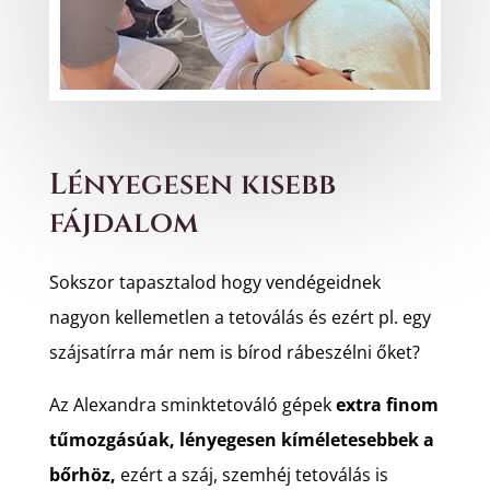
Lényegesen kisebb
fájdalom
Sokszor tapasztalod hogy vendégeidnek
nagyon kellemetlen a tetoválás és ezért pl. egy
szájsatírra már nem is bírod rábeszélni őket?
Az Alexandra sminktetováló gépek
extra finom
tűmozgásúak, lényegesen kíméletesebbek a
bőrhöz,
ezért a száj, szemhéj tetoválás is