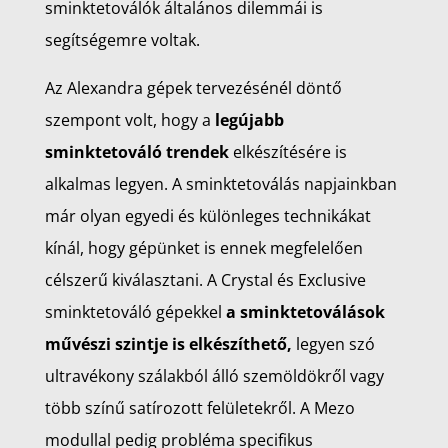
sminktetoválók általános dilemmái is
segítségemre voltak.
Az Alexandra gépek tervezésénél döntő
szempont volt, hogy a
legújabb
sminktetováló trendek
elkészítésére is
alkalmas legyen. A sminktetoválás napjainkban
már olyan egyedi és különleges technikákat
kínál, hogy gépünket is ennek megfelelően
célszerű kiválasztani. A Crystal és Exclusive
sminktetováló gépekkel
a sminktetoválások
művészi szintje is elkészíthető,
legyen szó
ultravékony szálakból álló szemöldökről vagy
több színű satírozott felületekről. A Mezo
modullal pedig probléma specifikus