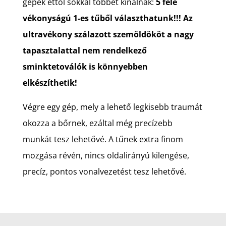
gépek ettől sokkal többet kínálnak:
5 féle
vékonyságú 1-es tűből választhatunk!!! Az
ultravékony szálazott szemöldököt a nagy
tapasztalattal nem rendelkező
sminktetoválók is könnyebben
elkészíthetik!
Végre egy gép, mely a lehető legkisebb traumát
okozza a bőrnek, ezáltal még precízebb
munkát tesz lehetővé. A tűnek extra finom
mozgása révén, nincs oldalirányú kilengése,
precíz, pontos vonalvezetést tesz lehetővé.