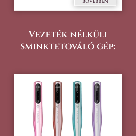
bővebben
Vezeték nélküli
sminktetováló gép: