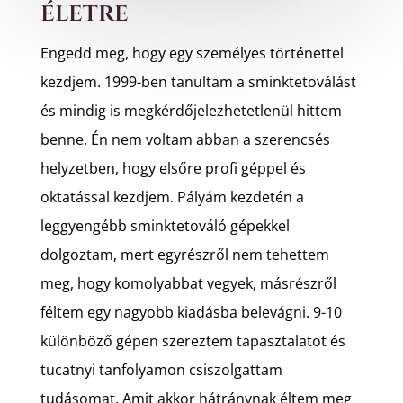
életre
Engedd meg, hogy egy személyes történettel
kezdjem. 1999-ben tanultam a sminktetoválást
és mindig is megkérdőjelezhetetlenül hittem
benne. Én nem voltam abban a szerencsés
helyzetben, hogy elsőre profi géppel és
oktatással kezdjem. Pályám kezdetén a
leggyengébb sminktetováló gépekkel
dolgoztam, mert egyrészről nem tehettem
meg, hogy komolyabbat vegyek, másrészről
féltem egy nagyobb kiadásba belevágni. 9-10
különböző gépen szereztem tapasztalatot és
tucatnyi tanfolyamon csiszolgattam
tudásomat. Amit akkor hátránynak éltem meg