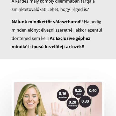
A kérdés mely komoly dilemmában tartja a
sminktetoválókat! Lehet, hogy Téged is?
Nálunk mindkettőt választhatod!!
Ha pedig
minden előnyt élvezni szeretnél, akkor ezentúl
döntened sem kell!
Az Exclusive géphez
mindkét típusú kezelőfej tartozék!!