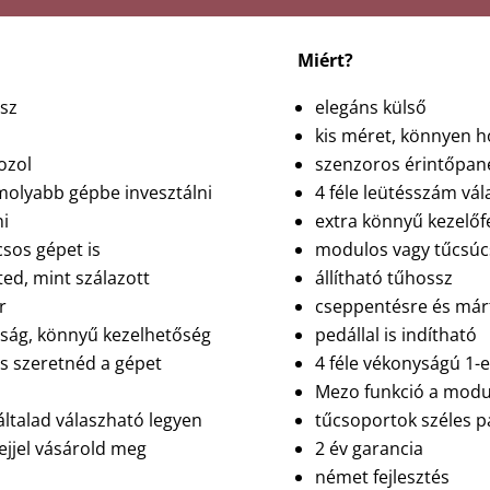
Miért?
lsz
elegáns külső
kis méret, könnyen 
ozol
szenzoros érintőpan
molyabb gépbe invesztálni
4 féle leütésszám vá
ni
extra könnyű kezelőf
csos gépet is
modulos vagy tűcsúcs
ted, mint szálazott
állítható tűhossz
r
cseppentésre és márt
ság, könnyű kezelhetőség
pedállal is indítható
és szeretnéd a gépet
4 féle vékonyságú 1-e
Mezo funkció a modul
 általad válaszható legyen
tűcsoportok széles pa
ejjel vásárold meg
2 év garancia
német fejlesztés