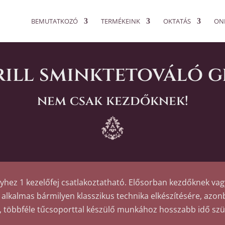
BEMUTATKOZÓ
TERMÉKEINK
OKTATÁS
ON
rill sminktetováló g
nem csak kezdőknek!
hez 1 kezelőfej csatlakoztatható. Elősorban kezdőknek vag
 alkalmas bármilyen klasszikus technika elkészítésére, azon
l, többféle tűcsoporttal készülő munkához hosszabb idő szü