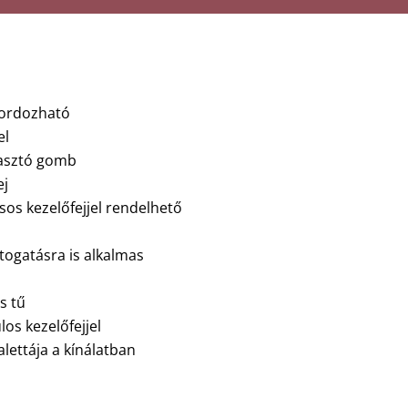
hordozható
el
lasztó gomb
ej
os kezelőfejjel rendelhető
ogatásra is alkalmas
s tű
os kezelőfejjel
lettája a kínálatban