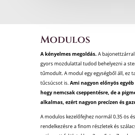
Modulos
A kényelmes megoldás.
A bajonettzárra
gyors mozdulattal tudod behelyezni a ste
tűmodult. A modul egy egységből áll, ez t
tűcsúcsot is.
Ami nagyon előnyös egyéb
hogy nemcsak cseppentésre, de a pigm
alkalmas, ezért nagyon precízen és ga
A modulos kezelőfejhez normál 0.35 ös és 
rendelkezésre a finom részletek és szálac