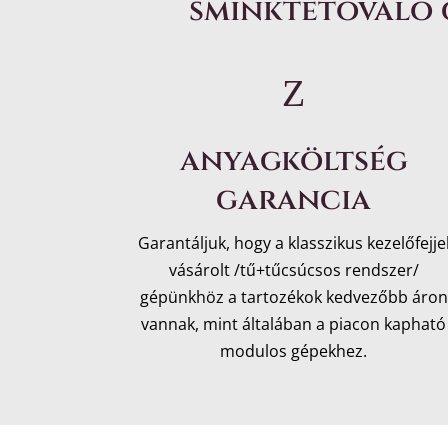
sminktetováló g
Z
anyagköltség
garancia
Garantáljuk, hogy a klasszikus kezelőfejje
vásárolt /tű+tűcsúcsos rendszer/
gépünkhöz a tartozékok kedvezőbb áron
vannak, mint általában a piacon kapható
modulos gépekhez.