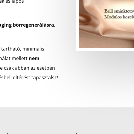
rek és lapos
aging bőrregenerálásra,
 tartható, minimális
nálat mellett
nem
re csak abban az esetben
sbeli eltérést tapasztalsz!