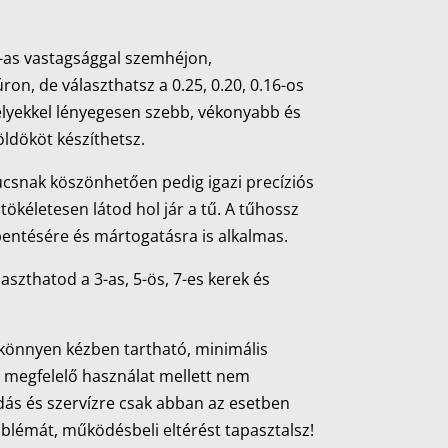
-as vastagsággal szemhéjon,
on, de választhatsz a 0.25, 0.20, 0.16-os
elyekkel lényegesen szebb, vékonyabb és
ldököt készíthetsz.
úcsnak köszönhetően pedig igazi precíziós
ökéletesen látod hol jár a tű. A tűhossz
pentésére és mártogatásra is alkalmas.
aszthatod a 3-as, 5-ös, 7-es kerek és
 könnyen kézben tartható, minimális
s megfelelő használat mellett nem
ás és szervízre csak abban az esetben
oblémát, működésbeli eltérést tapasztalsz!