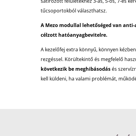
satírozott felületekhez 3-as, 5-ös, 7-es ke
tűcsoportokból választhatsz.
A Mezo modullal lehetőséged van anti-
célzott hatóanyagbevitelre.
A kezelőfej extra könnyű, könnyen kézben
rezgéssel. Körültekintő és megfelelő hasz
következik be meghibásodás
és szervíz
kell küldeni, ha valami problémát, működé