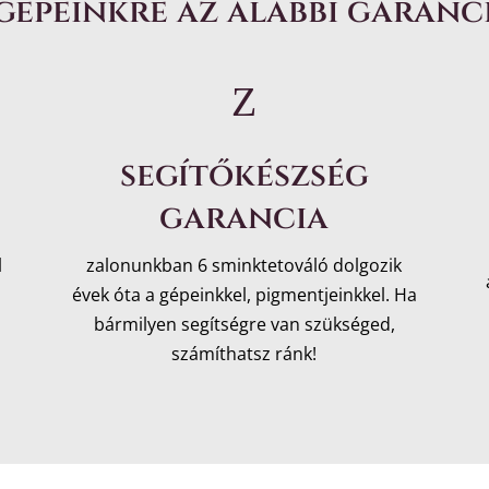
épeinkre az alábbi garanc
Z
segítőkészség
garancia
l
zalonunkban 6 sminktetováló dolgozik
évek óta a gépeinkkel, pigmentjeinkkel. Ha
bármilyen segítségre van szükséged,
számíthatsz ránk!