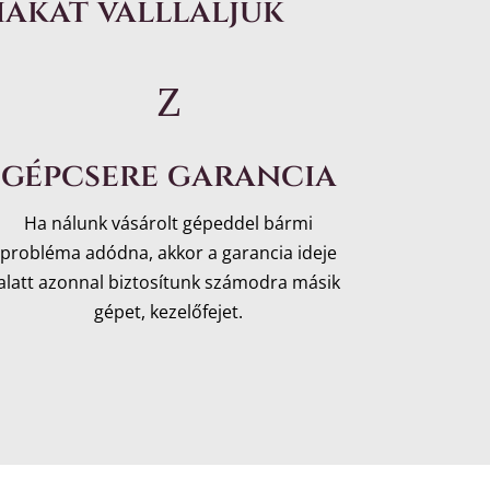
iákat válllaljuk
Z
gépcsere garancia
Ha nálunk vásárolt gépeddel bármi
probléma adódna, akkor a garancia ideje
alatt azonnal biztosítunk számodra másik
gépet, kezelőfejet.