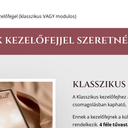
zelőfejjel (klasszikus VAGY modulos)
 kezelőfejjel szeretn
KLASSZIKUS
A Klasszikus kezelőfejhez 
csomagolásban kapható, 
Ennek a kezelőfejnek a kü
rendelkezik.
4 féle tűvas