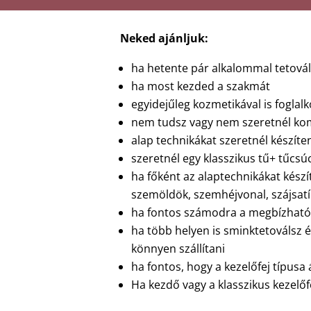
Neked ajánljuk:
ha hetente pár alkalommal tetová
ha most kezded a szakmát
egyidejűleg kozmetikával is foglalk
nem tudsz vagy nem szeretnél ko
alap technikákat szeretnél készíte
szeretnél egy klasszikus tű+ tűcsú
ha főként az alaptechnikákat készí
szemöldök, szemhéjvonal, szájsatí
ha fontos számodra a megbízható
ha több helyen is sminktetoválsz 
könnyen szállítani
ha fontos, hogy a kezelőfej típusa
Ha kezdő vagy a klasszikus kezelőf