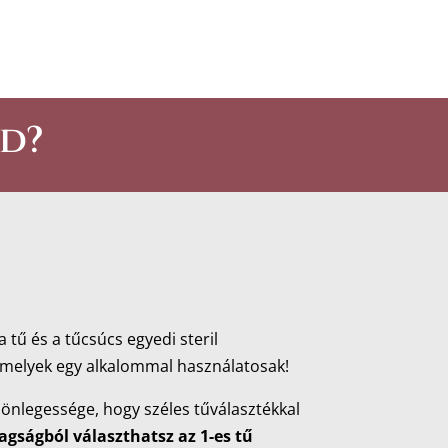
éd?
a tű és a tűcsúcs egyedi steril
melyek egy alkalommal használatosak!
lönlegessége, hogy széles tűválasztékkal
tagságból választhatsz az 1-es tű