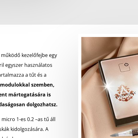
l működő kezelőfejbe egy
ril egyszer használatos
artalmazza a tűt és a
 modulokkal szemben,
ent mártogatására is
zdaságosan dolgozhatsz.
micro 1-es 0.2 –as tű áll
skák kidolgozására. A