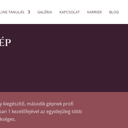
LINE TANULÁS
GALÉRIA
KAPCSOLAT
KARRIER
BLOG
ép
y kiegészítő, második gépnek profi
ban 1 kezelőfejével az egyidejűleg több
kséges.