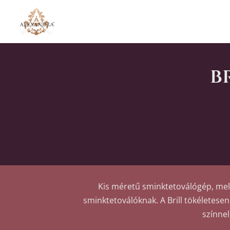
b
Kis méretű sminktetoválógép, mely
sminktetoválóknak. A Brill tökéletesen
színne