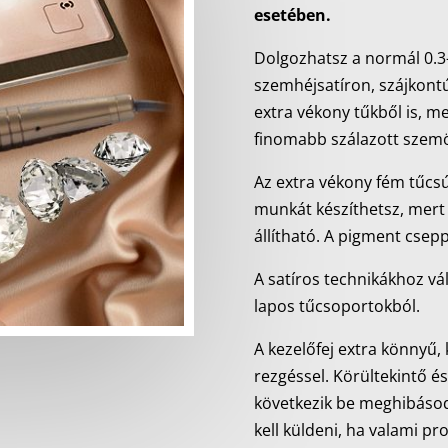
esetében.
Dolgozhatsz a normál 0.3
szemhéjsatíron, szájkontúr
extra vékony tűkből is, m
finomabb szálazott szemö
Az extra vékony fém tűcs
munkát készíthetsz, mert t
állítható. A pigment csep
A satíros technikákhoz vál
lapos tűcsoportokból.
A kezelőfej extra könnyű,
rezgéssel. Körültekintő é
következik be meghibásod
kell küldeni, ha valami pr