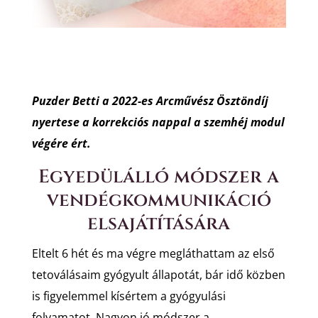
Puzder Betti a 2022-es Arcművész Ösztöndíj
nyertese a korrekciós nappal a szemhéj modul
végére ért.
Egyedülálló módszer a
vendégkommunikáció
elsajátítására
Eltelt 6 hét és ma végre megláthattam az első
tetoválásaim gyógyult állapotát, bár idő közben
is figyelemmel kísértem a gyógyulási
folyamatot. Nagyon jó módszer a