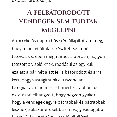
oktatási protokollja.
A felbátorodott
vendégek sem tudtak
meglepni
A korrekciós napon büszkén állapítottam meg,
hogy mindkét általam készített szemhéj
tetoválás szépen megmaradt a bőrben, nagyon
tetszett a viselőiknek, ráadásul az egyikük
ezalatt a pár hét alatt fel is bátorodott és arra
kért, hogy vastagítsunk a tusvonalán.
Ez egyáltalán nem lepett, mert korábban az
oktatáson elhangzott, hogy nagyon gyakori,
hogy a vendégek egyre bátrabbak és bátrabbak
lesznek, sokszor erősebb színt vagy vastagabb
tetoválást szeretnének az idő elteltével.