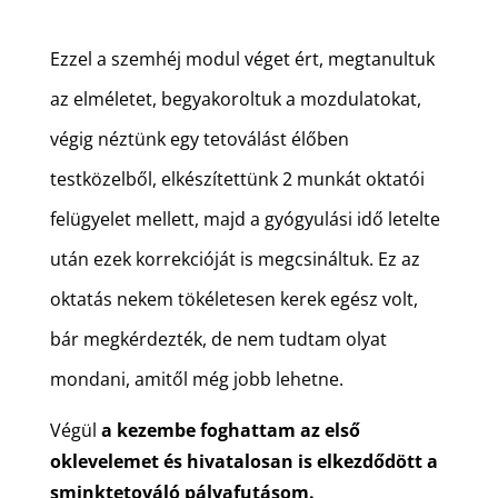
Ezzel a szemhéj modul véget ért, megtanultuk
az elméletet, begyakoroltuk a mozdulatokat,
végig néztünk egy tetoválást élőben
testközelből, elkészítettünk 2 munkát oktatói
felügyelet mellett, majd a gyógyulási idő letelte
után ezek korrekcióját is megcsináltuk. Ez az
oktatás nekem tökéletesen kerek egész volt,
bár megkérdezték, de nem tudtam olyat
mondani, amitől még jobb lehetne.
Végül
a kezembe foghattam az első
oklevelemet és hivatalosan is elkezdődött a
sminktetováló pályafutásom.