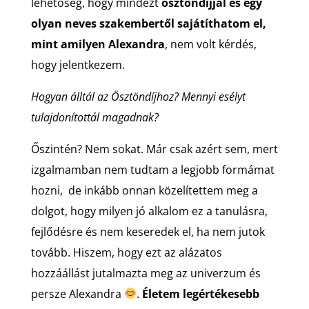
lehetőség, hogy mindezt
ösztöndíjjal és egy
olyan neves szakembertől sajátíthatom el,
mint amilyen Alexandra
, nem volt kérdés,
hogy jelentkezem.
Hogyan álltál az Ösztöndíjhoz? Mennyi esélyt
tulajdonítottál magadnak?
Őszintén? Nem sokat. Már csak azért sem, mert
izgalmamban nem tudtam a legjobb formámat
hozni, de inkább onnan közelítettem meg a
dolgot, hogy milyen jó alkalom ez a tanulásra,
fejlődésre és nem keseredek el, ha nem jutok
tovább. Hiszem, hogy ezt az alázatos
hozzáállást jutalmazta meg az univerzum és
persze Alexandra
.
Életem legértékesebb