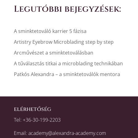
Legutóbbi bejegyzések:
A sminktetováló karrier 5 fázisa
Artistry Eyebrow Microblading step by step
Arcművészet a sminktetoválásban
A tűválasztás titkai a microblading technikában
Patkós Alexandra – a sminktetoválók mentora
elérhetőség
Tel:
+36-30-199-2203
Email:
academy@alexandra-academy.com